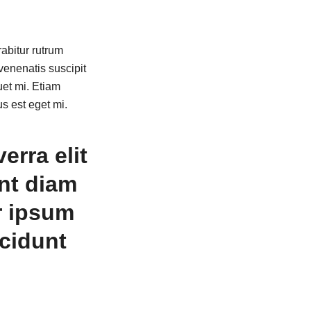
rabitur rutrum
 venenatis suscipit
uet mi. Etiam
s est eget mi.
erra elit
nt diam
r ipsum
ncidunt