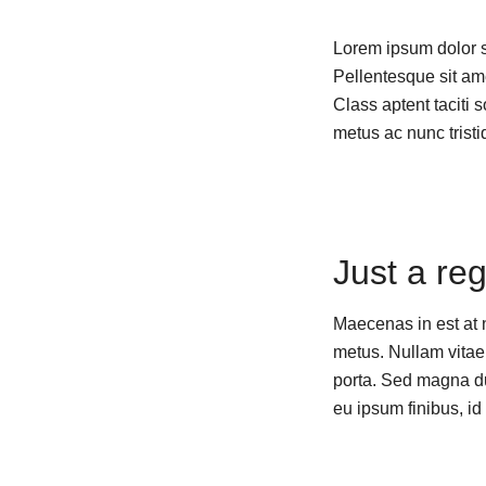
Lorem ipsum dolor sit
Pellentesque sit ame
Class aptent taciti 
metus ac nunc tristi
Just a re
Maecenas in est at n
metus. Nullam vitae 
porta. Sed magna dui
eu ipsum finibus, id