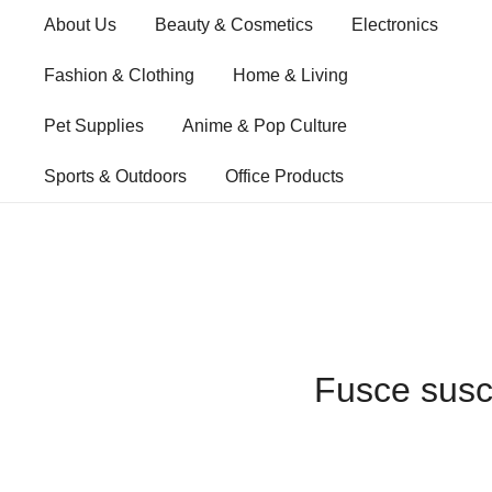
Skip
About Us
Beauty & Cosmetics
Electronics
to
content
Fashion & Clothing
Home & Living
Pet Supplies
Anime & Pop Culture
Sports & Outdoors
Office Products
Fusce susci