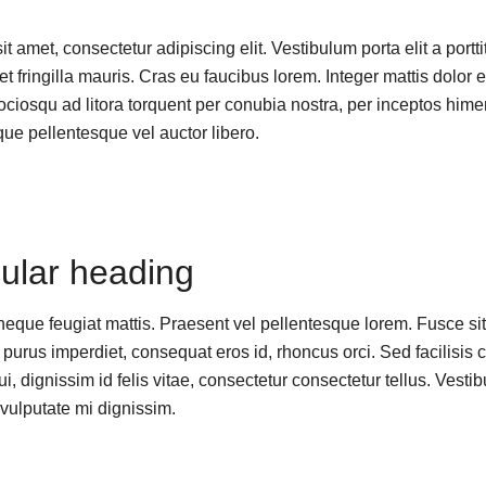
 amet, consectetur adipiscing elit. Vestibulum porta elit a porttit
t fringilla mauris. Cras eu faucibus lorem. Integer mattis dolor e
sociosqu ad litora torquent per conubia nostra, per inceptos him
que pellentesque vel auctor libero.
gular heading
eque feugiat mattis. Praesent vel pellentesque lorem. Fusce sit 
purus imperdiet, consequat eros id, rhoncus orci. Sed facilisis c
, dignissim id felis vitae, consectetur consectetur tellus. Vesti
 vulputate mi dignissim.