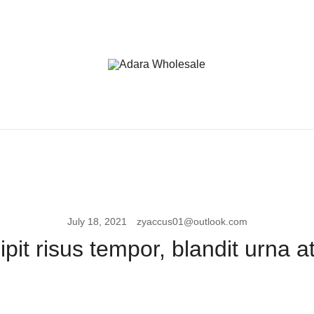
Adara Wholesale
July 18, 2021
zyaccus01@outlook.com
pit risus tempor, blandit urna at