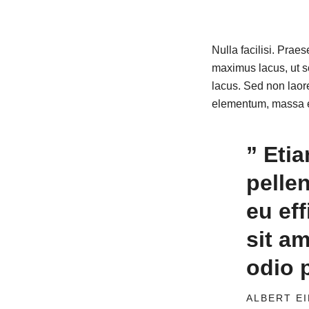
Nulla facilisi. Prae
maximus lacus, ut sc
lacus. Sed non laoree
elementum, massa et
” Etia
pelle
eu ef
sit a
odio 
ALBERT E