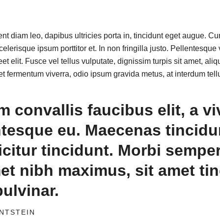
sent diam leo, dapibus ultricies porta in, tincidunt eget augue. Cu
elerisque ipsum porttitor et. In non fringilla justo. Pellentesque
t elit. Fusce vel tellus vulputate, dignissim turpis sit amet, aliq
 fermentum viverra, odio ipsum gravida metus, at interdum tellu
m convallis faucibus elit, a viv
ntesque eu. Maecenas tincidu
ficitur tincidunt. Morbi sempe
met nibh maximus, sit amet ti
pulvinar.
INTSTEIN